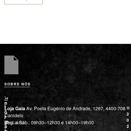
SOBRE NÓS
L
I
Contactos
M
o
n
i
j
f
©
Loja Gaia
Av. Poeta Eugénio de Andrade, 1267, 4400-708
l
a
o
2
Canidelo
r
í
0
m
Vestuário
Seg. a Sáb.: 09h30–12h30 e 14h00–19h00
c
a
2
i
ç