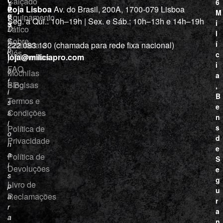
Calçado
6
õ
a
Loja Lisboa
Av. do Brasil, 200A, 1700-079 Lisboa
M
e
Equipamento
“
Seg. a Qui.: 10h–19h | Sex. e Sáb.: 10h–13h e 14h–19h
s
i
Tático
D
l
e
Sobre
í
Cutelaria e
222 083 130 (chamada para rede fixa nacional)
p
Nós
c
ferramentas
loja@miliciapro.com
r
i
FAQ
o
Mochilas
a
f
e Bolsas
Blog
,
i
B
Termos e
s
e
Condições
s
n
i
s
Política de
o
d
Privacidade
n
e
a
Política de
S
i
Devoluções
e
s
g
Livro de
p
u
Reclamações
a
r
r
a
a
n