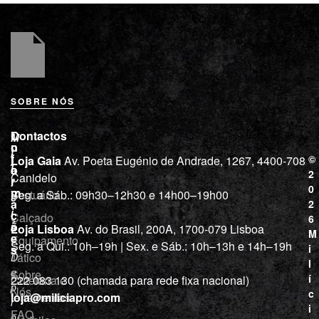
SOBRE NÓS
L
I
Contactos
M
o
n
i
j
f
©
Loja Gaia
Av. Poeta Eugénio de Andrade, 1267, 4400-708
l
a
o
2
Canidelo
r
í
0
m
Vestuário
Seg. a Sáb.: 09h30–12h30 e 14h00–19h00
c
a
2
i
ç
Calçado
6
õ
a
Loja Lisboa
Av. do Brasil, 200A, 1700-079 Lisboa
M
e
Equipamento
“
Seg. a Qui.: 10h–19h | Sex. e Sáb.: 10h–13h e 14h–19h
s
i
Tático
D
l
e
Sobre
í
Cutelaria e
222 083 130 (chamada para rede fixa nacional)
p
Nós
c
ferramentas
loja@miliciapro.com
r
i
FAQ
o