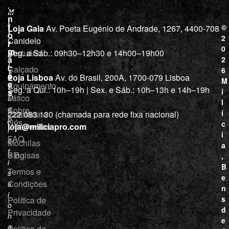
L
I
Contactos
M
o
n
i
j
f
©
Loja Gaia
Av. Poeta Eugénio de Andrade, 1267, 4400-708
l
a
o
2
Canidelo
r
í
0
m
Vestuário
Seg. a Sáb.: 09h30–12h30 e 14h00–19h00
c
a
2
i
ç
Calçado
6
õ
a
Loja Lisboa
Av. do Brasil, 200A, 1700-079 Lisboa
M
e
Equipamento
“
Seg. a Qui.: 10h–19h | Sex. e Sáb.: 10h–13h e 14h–19h
s
i
Tático
D
l
e
Sobre
í
Cutelaria e
222 083 130 (chamada para rede fixa nacional)
p
Nós
c
ferramentas
loja@miliciapro.com
r
i
FAQ
o
Mochilas
a
f
e Bolsas
Blog
,
i
B
Termos e
s
e
Condições
s
n
i
s
Política de
o
d
Privacidade
n
e
a
Política de