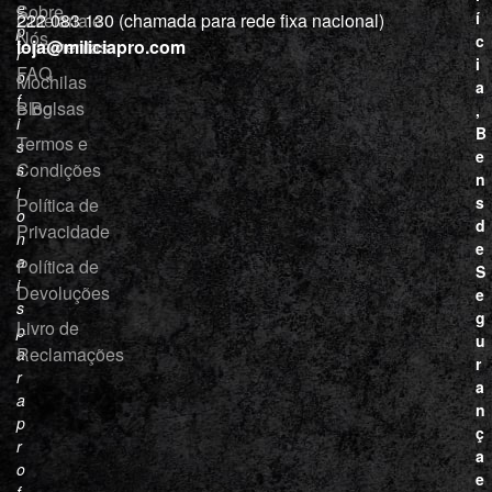
e
Sobre
í
Cutelaria e
222 083 130 (chamada para rede fixa nacional)
p
Nós
c
ferramentas
loja@miliciapro.com
r
i
FAQ
o
Mochilas
a
f
e Bolsas
Blog
,
i
B
Termos e
s
e
Condições
s
n
i
s
Política de
o
d
Privacidade
n
e
a
Política de
S
i
Devoluções
e
s
g
Livro de
p
u
Reclamações
a
r
r
a
a
n
p
ç
r
a
o
e