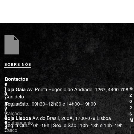
SOBRE NÓS
L
I
Contactos
M
o
n
i
j
f
©
Loja Gaia
Av. Poeta Eugénio de Andrade, 1267, 4400-708
l
a
o
2
Canidelo
r
í
0
m
Vestuário
Seg. a Sáb.: 09h30–12h30 e 14h00–19h00
c
a
2
i
ç
Calçado
6
õ
a
Loja Lisboa
Av. do Brasil, 200A, 1700-079 Lisboa
M
e
Equipamento
“
Seg. a Qui.: 10h–19h | Sex. e Sáb.: 10h–13h e 14h–19h
s
i
Tático
D
l