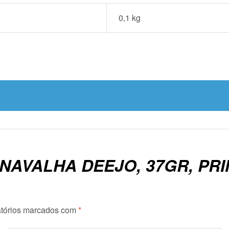
0,1 kg
“NAVALHA DEEJO, 37GR, PR
tórios marcados com
*