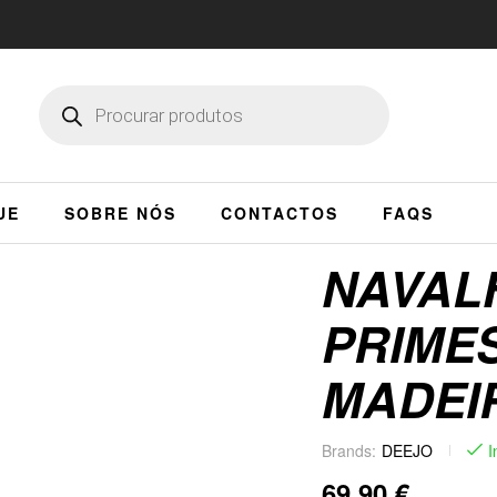
UE
SOBRE NÓS
CONTACTOS
FAQS
NAVALH
PRIMES
MADEI
Brands:
DEEJO
I
69,90
€