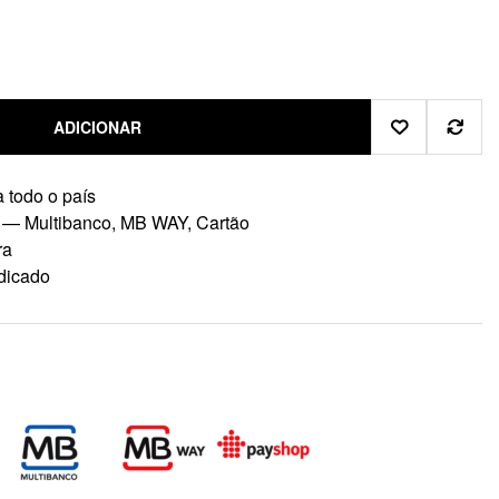
ADICIONAR
 todo o país
 — Multibanco, MB WAY, Cartão
ra
dicado