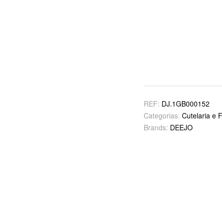
REF:
DJ.1GB000152
Categorias:
Cutelaria e 
Brands:
DEEJO