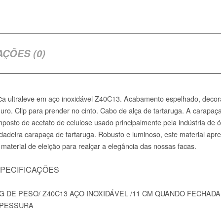
AÇÕES (0)
c
a
ultrale
ve e
m aço inoxidável Z40C13. Acabamento espelhado, decora
uro. Clip para prender no cinto. Cabo de alça de tartaruga. A carapa
posto de acetato de celulose usado principalmente pela indústria de óc
dadeira carapaça de tartaruga. Robusto e luminoso, este material ap
material de eleição para realçar a elegância das nossas facas.
PECIFICAÇÕES
 G DE PESO/ Z40C13 AÇO INOXIDÁVEL /11 CM QUANDO FECHADA /
PESSURA