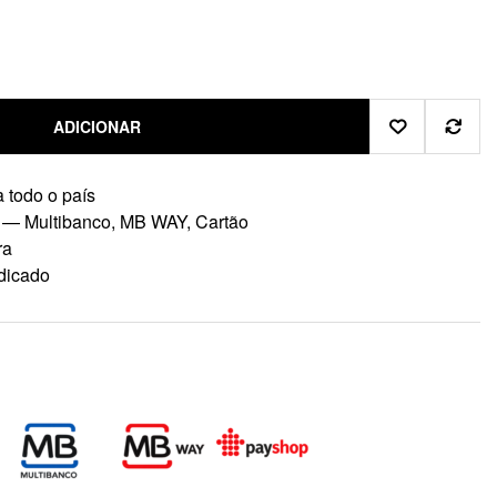
ADICIONAR
 todo o país
 — Multibanco, MB WAY, Cartão
ra
dicado