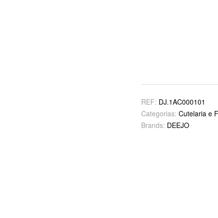
REF:
DJ.1AC000101
Categorias:
Cutelaria e 
Brands:
DEEJO