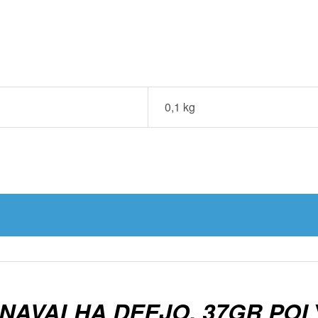
0,1 kg
“NAVALHA DEEJO, 37GR POL