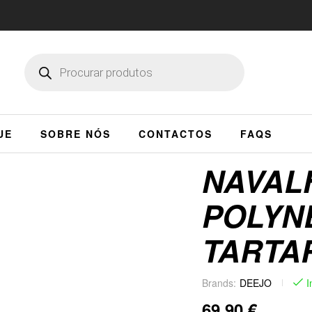
UE
SOBRE NÓS
CONTACTOS
FAQS
NAVAL
POLYNE
TARTA
Brands:
DEEJO
I
69,90
€