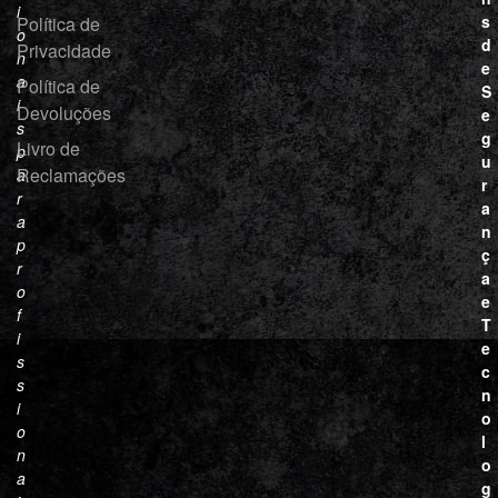
i
s
Política de
o
d
Privacidade
n
e
a
Política de
S
i
Devoluções
e
s
g
Livro de
p
u
Reclamações
a
r
r
a
a
n
p
ç
r
a
o
e
f
T
i
e
s
c
s
n
i
o
o
l
n
o
a
g