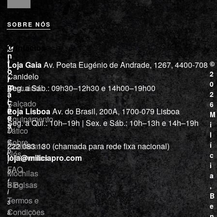
SOBRE NÓS
L
I
Contactos
M
o
n
i
j
f
©
Loja Gaia
Av. Poeta Eugénio de Andrade, 1267, 4400-708
l
a
o
2
Canidelo
r
í
0
m
Vestuário
Seg. a Sáb.: 09h30–12h30 e 14h00–19h00
c
a
2
i
ç
Calçado
6
õ
a
Loja Lisboa
Av. do Brasil, 200A, 1700-079 Lisboa
M
e
Equipamento
“
Seg. a Qui.: 10h–19h | Sex. e Sáb.: 10h–13h e 14h–19h
s
i
Tático
D
l
e
Sobre
í
Cutelaria e
222 083 130 (chamada para rede fixa nacional)
p
Nós
c
ferramentas
loja@miliciapro.com
r
i
FAQ
o
Mochilas
a
f
e Bolsas
Blog
,
i
B
Termos e
s
e
Condições
s
n