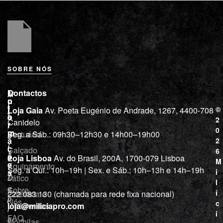
SOBRE NÓS
L
I
Contactos
M
o
n
i
j
f
©
Loja Gaia
Av. Poeta Eugénio de Andrade, 1267, 4400-708
l
a
o
2
Canidelo
r
í
0
m
Vestuário
Seg. a Sáb.: 09h30–12h30 e 14h00–19h00
c
a
2
i
ç
Calçado
6
õ
a
Loja Lisboa
Av. do Brasil, 200A, 1700-079 Lisboa
M
e
Equipamento
“
Seg. a Qui.: 10h–19h | Sex. e Sáb.: 10h–13h e 14h–19h
s
i
Tático
D
l
e
Sobre
í
Cutelaria e
222 083 130 (chamada para rede fixa nacional)
p
Nós
c
ferramentas
loja@miliciapro.com
r
i
FAQ
o
Mochilas