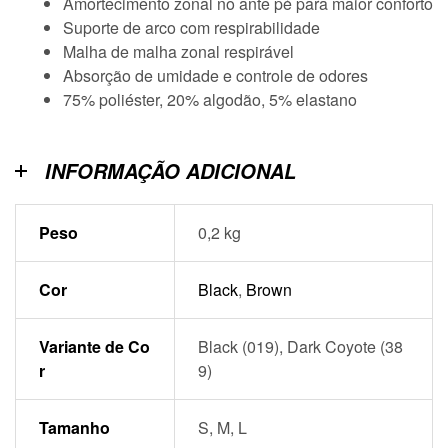
Amortecimento zonal no ante pé para maior conforto
Suporte de arco com respirabilidade
Malha de malha zonal respirável
Absorção de umidade e controle de odores
75% poliéster, 20% algodão, 5% elastano
INFORMAÇÃO ADICIONAL
Peso
0,2 kg
Cor
Black
,
Brown
Variante de Co
Black (019), Dark Coyote (38
r
9)
Tamanho
S, M, L