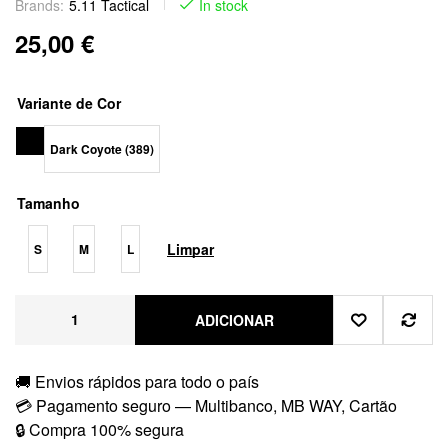
Brands:
5.11 Tactical
In stock
25,00
€
Variante de Cor
Dark Coyote (389)
Tamanho
Limpar
S
M
L
ADICIONAR
🚚 Envios rápidos para todo o país
💳 Pagamento seguro — Multibanco, MB WAY, Cartão
🔒 Compra 100% segura