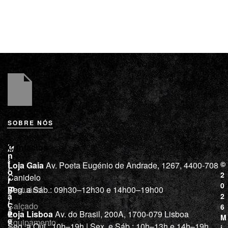
SOBRE NÓS
L
I
Contactos
M
o
n
i
j
f
©
Loja Gaia
Av. Poeta Eugénio de Andrade, 1267, 4400-708
l
a
o
2
Canidelo
r
í
0
m
Vestuário
Seg. a Sáb.: 09h30–12h30 e 14h00–19h00
c
a
2
i
ç
Calçado
6
õ
a
Loja Lisboa
Av. do Brasil, 200A, 1700-079 Lisboa
M
e
Equipamento
“
Seg. a Qui.: 10h–19h | Sex. e Sáb.: 10h–13h e 14h–19h
i