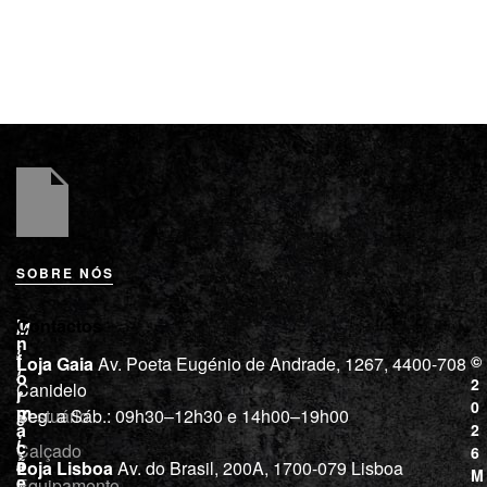
SOBRE NÓS
L
I
Contactos
M
o
n
i
j
f
©
Loja Gaia
Av. Poeta Eugénio de Andrade, 1267, 4400-708
l
a
o
2
Canidelo
r
í
0
m
Vestuário
Seg. a Sáb.: 09h30–12h30 e 14h00–19h00
c
a
2
i
ç
Calçado
6
õ
a
Loja Lisboa
Av. do Brasil, 200A, 1700-079 Lisboa
M
e
Equipamento