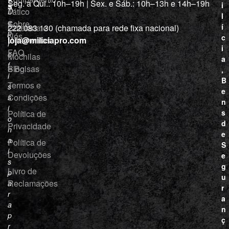
“
Seg. a Qui.: 10h–19h | Sex. e Sáb.: 10h–13h e 14h–19h
s
i
Tático
D
l
e
Sobre
í
Cutelaria e
222 083 130 (chamada para rede fixa nacional)
p
Nós
c
ferramentas
loja@miliciapro.com
r
i
FAQ
o
Mochilas
a
f
e Bolsas
Blog
,
i
B
Termos e
s
e
Condições
s
n
i
s
Política de
o
d
Privacidade
n
e
a
Política de
S
i
Devoluções
e
s
g
Livro de
p
u
Reclamações
a
r
r
a
a
n
p
ç
r