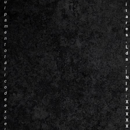
u
i
i
t
p
a
a
r
m
e
e
s
n
,
t
L
o
d
t
a
á
.
t
|
i
N
c
I
o
F
d
:
e
X
e
X
x
X
c
X
e
X
l