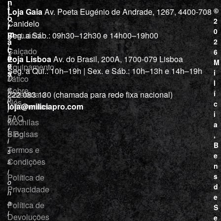
o
n
i
j
f
©
Loja Gaia
Av. Poeta Eugénio de Andrade, 1267, 4400-708
l
a
o
2
Canidelo
r
í
0
m
Vestuário
Seg. a Sáb.: 09h30–12h30 e 14h00–19h00
c
a
2
i
ç
Calçado
6
õ
a
Loja Lisboa
Av. do Brasil, 200A, 1700-079 Lisboa
M
e
Equipamento
“
Seg. a Qui.: 10h–19h | Sex. e Sáb.: 10h–13h e 14h–19h
s
i
Tático
D
l
e
Sobre
í
Cutelaria e
222 083 130 (chamada para rede fixa nacional)
p
Nós
c
ferramentas
loja@miliciapro.com
r
i
FAQ
o
Mochilas
a
f
e Bolsas
Blog
,
i
B
Termos e
s
e
Condições
s
n
i
s
Política de
o
d
Privacidade
n
e
a
Política de
S
i
Devoluções
e