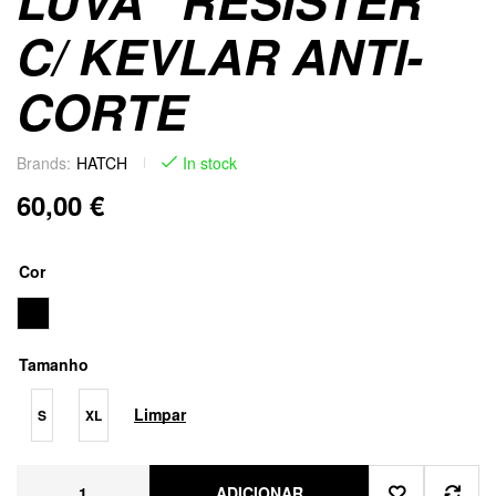
LUVA “RESISTER”
C/ KEVLAR ANTI-
CORTE
Brands:
HATCH
In stock
60,00
€
Cor
Tamanho
Limpar
S
XL
ADICIONAR