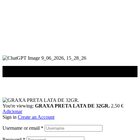
Seg. a Sáb.: 09h30–12h30 e 14h00–19h00
Loja Lisboa
Av. do Brasil, 200A, 1700-079 Lisboa
Seg. a Qui.: 10h–19h | Sex. e Sáb.: 10h–13h e 14h–19h
222 083 130 (chamada para rede fixa nacional)
loja@miliciapro.com
© 2026 Milícia, Bens de Segurança e Tecnologias Militares, Lda. | NIF:
XXXXXXXXX | Todos os direitos reservados.
© 2026 Milícia, Bens de Segurança e Tecnologias Militares, Lda. |
NIF: 505555310 | Todos os direitos reservados.
You're viewing:
GRAXA PRETA LATA DE 32GR.
2,50
€
Adicionar
Sign in
Create an Account
Username or email
*
Password
*