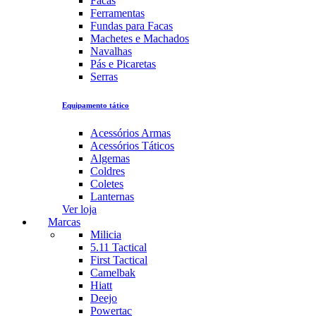
Facas
Ferramentas
Fundas para Facas
Machetes e Machados
Navalhas
Pás e Picaretas
Serras
Equipamento tático
Acessórios Armas
Acessórios Táticos
Algemas
Coldres
Coletes
Lanternas
Ver loja
Marcas
Milicia
5.11 Tactical
First Tactical
Camelbak
Hiatt
Deejo
Powertac