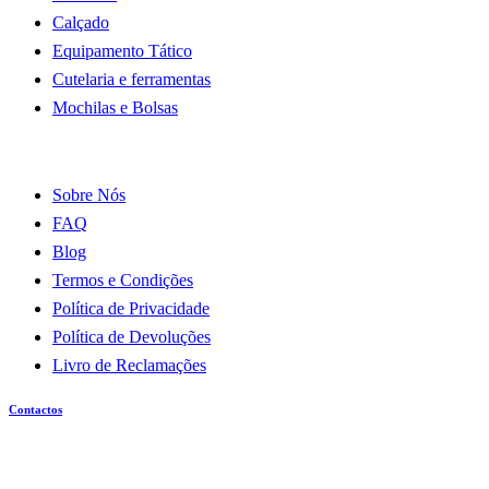
Calçado
Equipamento Tático
Cutelaria e ferramentas
Mochilas e Bolsas
Informações
Sobre Nós
FAQ
Blog
Termos e Condições
Política de Privacidade
Política de Devoluções
Livro de Reclamações
Contactos
Loja Gaia
Av. Poeta Eugénio de Andrade, 1267, 4400-708
Canidelo