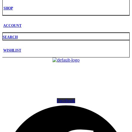
SHOP
ACCOUNT
SEARCH
WISHLIST
Sobre nós
Milícia
“De profissionais para profissionais.”
Equipamento tático de excelência desde 1994.
Facebook