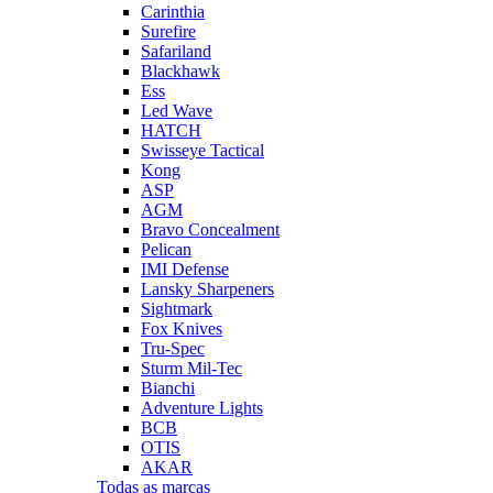
Carinthia
Surefire
Safariland
Blackhawk
Ess
Led Wave
HATCH
Swisseye Tactical
Kong
ASP
AGM
Bravo Concealment
Pelican
IMI Defense
Lansky Sharpeners
Sightmark
Fox Knives
Tru-Spec
Sturm Mil-Tec
Bianchi
Adventure Lights
BCB
OTIS
AKAR
Todas as marcas