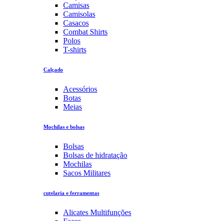
Camisas
Camisolas
Casacos
Combat Shirts
Polos
T-shirts
Calçado
Acessórios
Botas
Meias
Mochilas e bolsas
Bolsas
Bolsas de hidratação
Mochilas
Sacos Militares
cutelaria e ferramentas
Alicates Multifunções