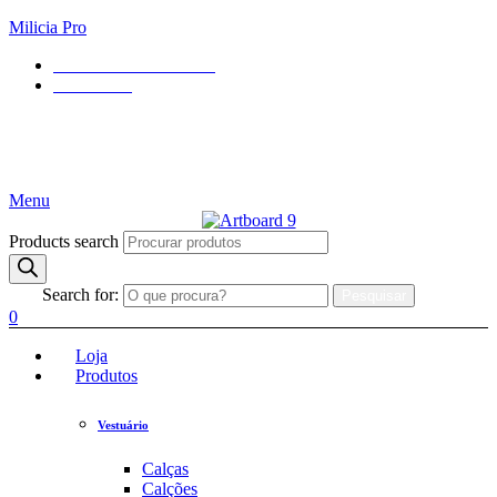
Milicia Pro
Contact
+084 123 - 456 88
Contact form
4.8
Menu
Products search
Search for:
Pesquisar
0
Loja
Produtos
Vestuário
Calças
Calções