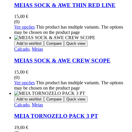
MEIAS SOCK & AWE THIN RED LINE
15,00
€
(0)
Ver opções
This product has multiple variants. The options
may be chosen on the product page
Add to wishlist
Compare
Quick view
Calçado
,
Meias
MEIAS SOCK & AWE CREW SCOPE
15,00
€
(0)
Ver opções
This product has multiple variants. The options
may be chosen on the product page
Add to wishlist
Compare
Quick view
Calçado
,
Meias
MEIA TORNOZELO PACK 3 PT
19,00
€