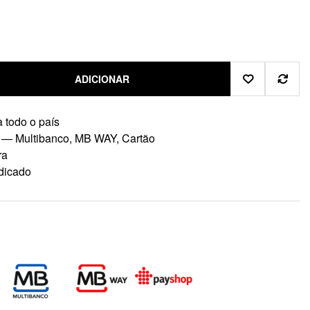
ADICIONAR
 todo o país
 — Multibanco, MB WAY, Cartão
ra
dicado