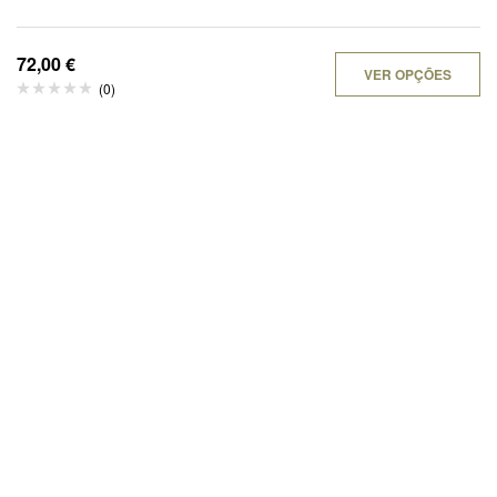
72,00
€
VER OPÇÕES
(0)