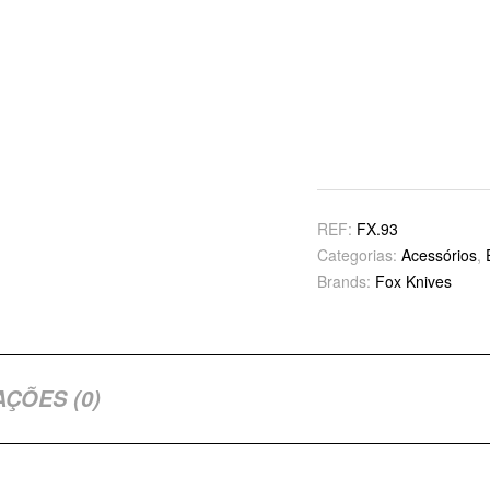
REF:
FX.93
Categorias:
Acessórios
,
Brands:
Fox Knives
AÇÕES (0)