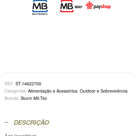
REF:
ST.14622700
Categorias:
Alimentação e Acessórios
,
Outdoor e Sobrevivência
Brands:
Sturm Mil-Tec
DESCRIÇÃO
Aço inoxidável