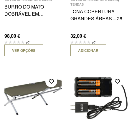
TENDAS
BURRO DO MATO
LONA COBERTURA
DOBRÁVEL EM
GRANDES ÁREAS – 285
ALUMINIO 210X70CM
x 400 CM WOODLAND
98,00
€
32,00
€
(0)
(0)
VER OPÇÕES
ADICIONAR