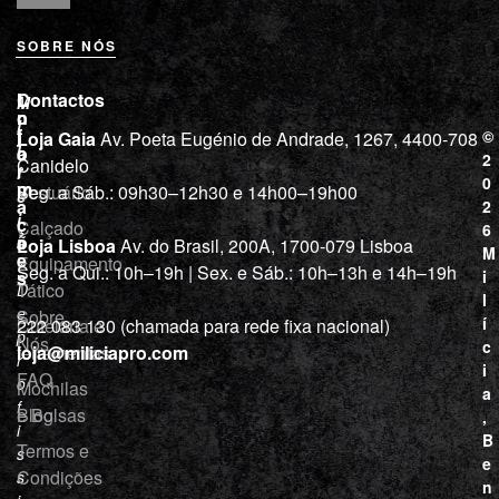
SOBRE NÓS
L
I
Contactos
M
o
n
i
j
f
©
Loja Gaia
Av. Poeta Eugénio de Andrade, 1267, 4400-708
l
a
o
2
Canidelo
r
í
0
m
Vestuário
Seg. a Sáb.: 09h30–12h30 e 14h00–19h00
c
a
2
i
ç
Calçado
6
õ
a
Loja Lisboa
Av. do Brasil, 200A, 1700-079 Lisboa
M
e
Equipamento
“
Seg. a Qui.: 10h–19h | Sex. e Sáb.: 10h–13h e 14h–19h
s
i
Tático
D
l
e
Sobre
í
Cutelaria e
222 083 130 (chamada para rede fixa nacional)
p
Nós
c
ferramentas
loja@miliciapro.com
r
i
FAQ
o
Mochilas
a
f
e Bolsas
Blog
,
i
B
Termos e
s
e
Condições
s
n