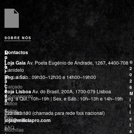
SOBRE NÓS
L
I
Contactos
M
o
n
i
j
f
©
Loja Gaia
Av. Poeta Eugénio de Andrade, 1267, 4400-708
l
a
o
2
Canidelo
r
í
0
m
Vestuário
Seg. a Sáb.: 09h30–12h30 e 14h00–19h00
c
a
2
i
ç
Calçado
6
õ
a
Loja Lisboa
Av. do Brasil, 200A, 1700-079 Lisboa
M
e
Equipamento
“
Seg. a Qui.: 10h–19h | Sex. e Sáb.: 10h–13h e 14h–19h
s
i
Tático
D
l
e
Sobre
í
Cutelaria e
222 083 130 (chamada para rede fixa nacional)
p
Nós
c
ferramentas
loja@miliciapro.com
r
i
FAQ
o
Mochilas
a