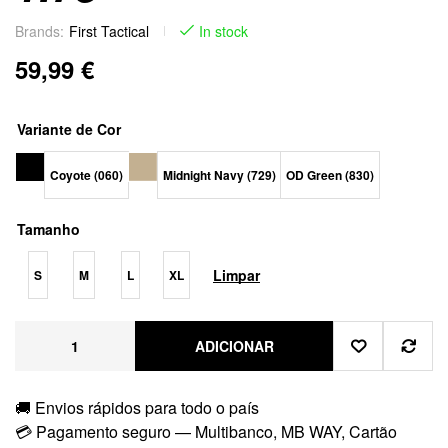
Brands:
First Tactical
In stock
59,99
€
Variante de Cor
Coyote (060)
Midnight Navy (729)
OD Green (830)
Tamanho
Limpar
S
M
L
XL
ADICIONAR
🚚 Envios rápidos para todo o país
💳 Pagamento seguro — Multibanco, MB WAY, Cartão