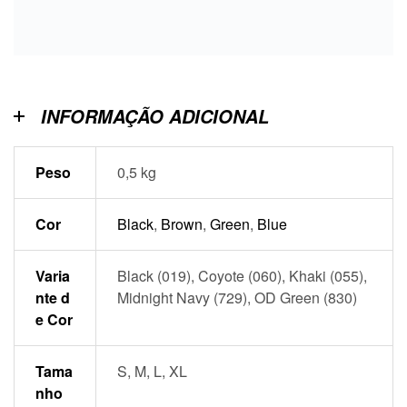
INFORMAÇÃO ADICIONAL
Peso
0,5 kg
Cor
Black
,
Brown
,
Green
,
Blue
Varia
Black (019), Coyote (060), Khaki (055),
nte d
Midnight Navy (729), OD Green (830)
e Cor
Tama
S, M, L, XL
nho