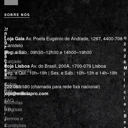
SOBRE NÓS
L
I
Contactos
M
o
n
i
j
f
©
Loja Gaia
Av. Poeta Eugénio de Andrade, 1267, 4400-708
l
a
o
2
Canidelo
r
í
0
m
Vestuário
Seg. a Sáb.: 09h30–12h30 e 14h00–19h00
c
a
2
i
ç
Calçado
6
õ
a
Loja Lisboa
Av. do Brasil, 200A, 1700-079 Lisboa
M
e
Equipamento
“
Seg. a Qui.: 10h–19h | Sex. e Sáb.: 10h–13h e 14h–19h
s
i
Tático
D
l
e
Sobre
í
Cutelaria e
222 083 130 (chamada para rede fixa nacional)
p
Nós
c
ferramentas
loja@miliciapro.com
r
i
FAQ
o
Mochilas
a
f
e Bolsas
Blog
,
i
B
Termos e
s
e
Condições
s
n