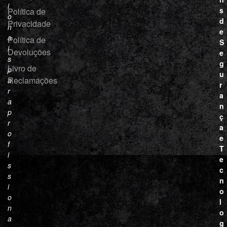
i
s
Política de
o
d
Privacidade
n
e
a
Política de
S
i
Devoluções
e
s
g
Livro de
p
u
Reclamações
a
r
r
a
a
n
p
ç
r
a
o
e
f
T
i
e
s
c
s
n
i
o
o
l
n
o
a
g