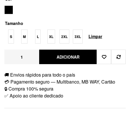
Tamanho
Limpar
S
M
L
XL
2XL
3XL
ADICIONAR
🚚 Envios rápidos para todo o país
💳 Pagamento seguro — Multibanco, MB WAY, Cartão
🔒 Compra 100% segura
✅ Apoio ao cliente dedicado