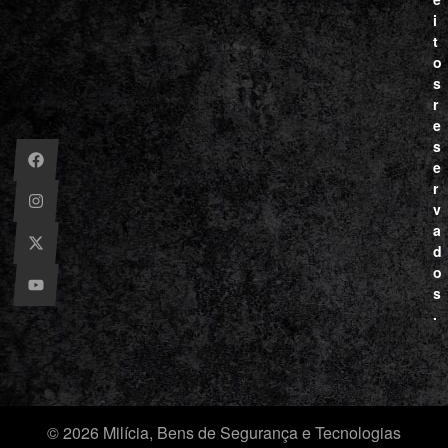
i
t
o
s
r
e
s
e
r
v
a
d
o
s
.
© 2026 Milícia, Bens de Segurança e Tecnologias