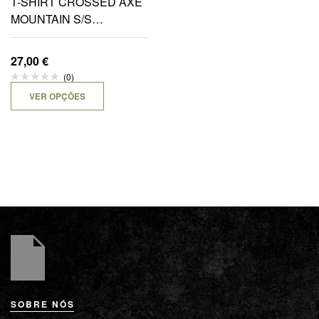
T-SHIRT CROSSED AXE
MOUNTAIN S/S
SENHORA
27,00
€
(0)
VER OPÇÕES
SOBRE NÓS