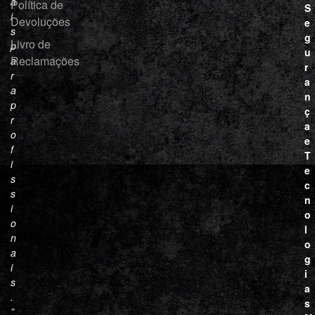
a
Política de
S
i
Devoluções
e
s
g
Livro de
p
u
Reclamações
a
r
r
a
a
n
p
ç
r
a
o
e
f
T
i
e
s
c
s
n
i
o
o
l
n
o
a
g
i
i
s
a
.
s
”