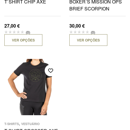
T`SHIRT CHIP AXE
BOXER´S MISSION OPS
BRIEF SCORPION
27,00
€
30,00
€
(0)
(0)
VER OPÇÕES
VER OPÇÕES
,
T-SHIRTS
VESTUÁRIO