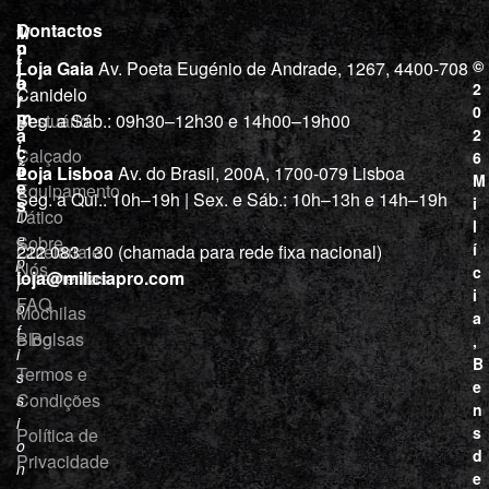
L
I
Contactos
M
o
n
i
j
f
©
Loja Gaia
Av. Poeta Eugénio de Andrade, 1267, 4400-708
l
a
o
2
Canidelo
r
í
0
m
Vestuário
Seg. a Sáb.: 09h30–12h30 e 14h00–19h00
c
a
2
i
ç
Calçado
6
õ
a
Loja Lisboa
Av. do Brasil, 200A, 1700-079 Lisboa
M
e
Equipamento
“
Seg. a Qui.: 10h–19h | Sex. e Sáb.: 10h–13h e 14h–19h
s
i
Tático
D
l
e
Sobre
í
Cutelaria e
222 083 130 (chamada para rede fixa nacional)
p
Nós
c
ferramentas
loja@miliciapro.com
r
i
FAQ
o
Mochilas
a
f
e Bolsas
Blog
,
i
B
Termos e
s
e
Condições
s
n
i
s
Política de
o
d
Privacidade
n
e