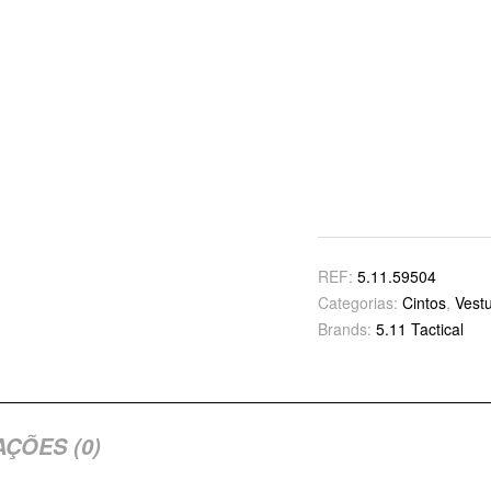
REF:
5.11.59504
Categorias:
Cintos
,
Vestu
Brands:
5.11 Tactical
AÇÕES (0)