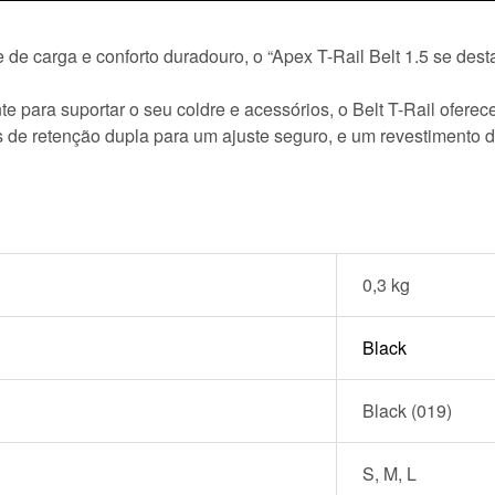
 de carga e conforto duradouro, o “Apex T-Rail Belt 1.5 se des
te para suportar o seu coldre e acessórios, o Belt T-Rail ofere
s de retenção dupla para um ajuste seguro, e um revestimento de
0,3 kg
Black
Black (019)
S, M, L