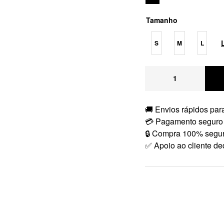
Tamanho
S
M
L
🚚 Envios rápidos para
💳 Pagamento seguro
🔒 Compra 100% segu
✅ Apoio ao cliente de