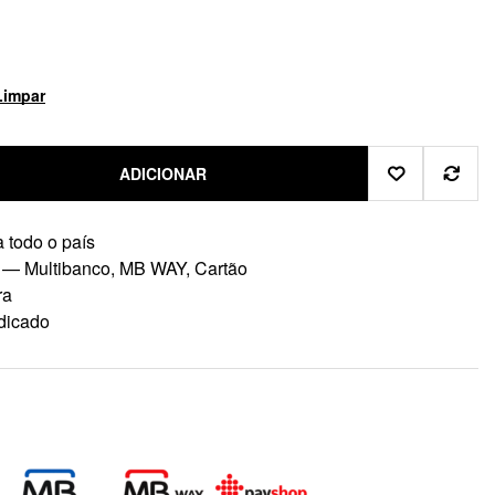
Limpar
ADICIONAR
 todo o país
 — Multibanco, MB WAY, Cartão
ra
dicado