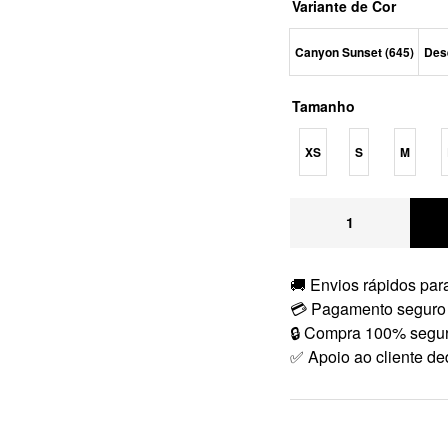
Variante de Cor
Canyon Sunset (645)
Dese
Tamanho
XS
S
M
🚚 Envios rápidos para
💳 Pagamento seguro
🔒 Compra 100% segu
✅ Apoio ao cliente de