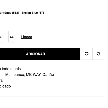
rt Sage (512)
Ensign Blue (678)
Limpar
L
XL
ADICIONAR
 todo o país
 — Multibanco, MB WAY, Cartão
ra
dicado