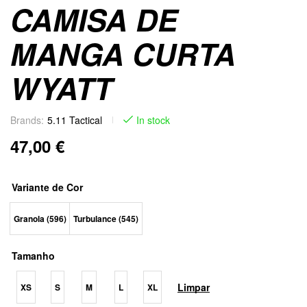
CAMISA DE
MANGA CURTA
WYATT
Brands:
5.11 Tactical
In stock
47,00
€
Variante de Cor
Granola (596)
Turbulance (545)
Tamanho
Limpar
XS
S
M
L
XL