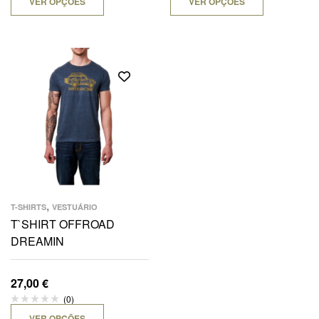
VER OPÇÕES
VER OPÇÕES
,
T-SHIRTS
VESTUÁRIO
T`SHIRT OFFROAD
DREAMIN
27,00
€
(0)
VER OPÇÕES