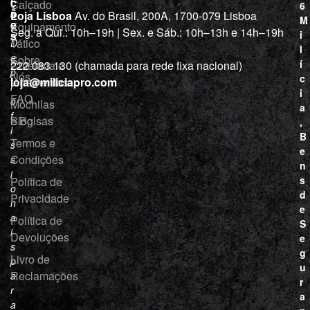
ç
Calçado
6
õ
a
Loja Lisboa
Av. do Brasil, 200A, 1700-079 Lisboa
M
e
Equipamento
“
Seg. a Qui.: 10h–19h | Sex. e Sáb.: 10h–13h e 14h–19h
s
i
Tático
D
l
e
Sobre
í
Cutelaria e
222 083 130 (chamada para rede fixa nacional)
p
Nós
c
ferramentas
loja@miliciapro.com
r
i
FAQ
o
Mochilas
a
f
e Bolsas
Blog
,
i
B
Termos e
s
e
Condições
s
n
i
s
Política de
o
d
Privacidade
n
e
a
Política de
S
i
Devoluções
e
s
g
Livro de
p
u
Reclamações
a
r
r
a
a