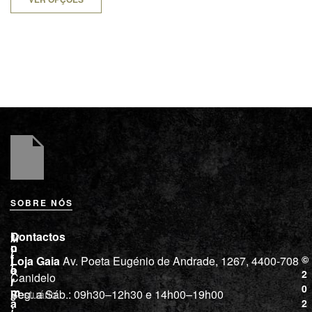
SOBRE NÓS
L
I
Contactos
M
o
n
i
j
f
©
Loja Gaia
Av. Poeta Eugénio de Andrade, 1267, 4400-708
l
a
o
2
Canidelo
r
í
0
m
Vestuário
Seg. a Sáb.: 09h30–12h30 e 14h00–19h00
c
a
2
i