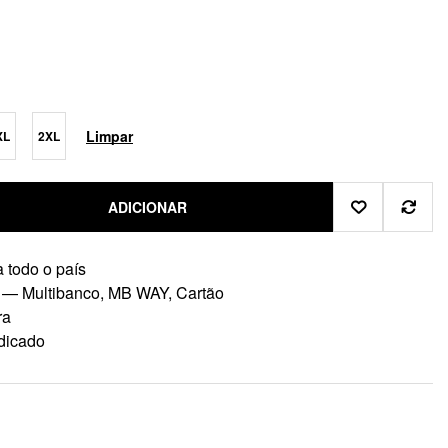
Limpar
XL
2XL
ADICIONAR
 todo o país
 — Multibanco, MB WAY, Cartão
ra
dicado