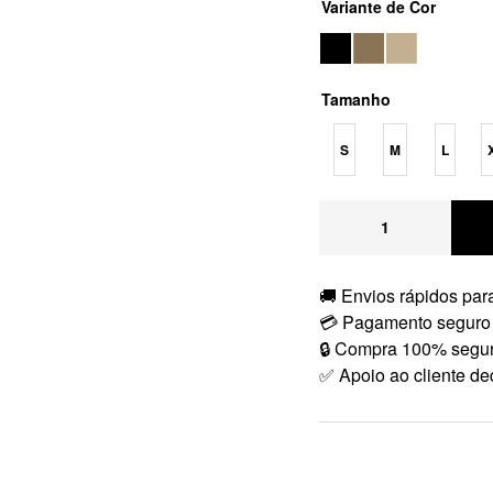
Variante de Cor
Tamanho
S
M
L
🚚 Envios rápidos para
💳 Pagamento seguro
🔒 Compra 100% segu
✅ Apoio ao cliente de