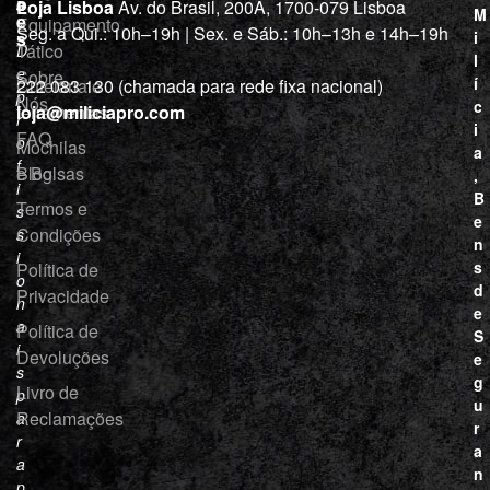
õ
a
Loja Lisboa
Av. do Brasil, 200A, 1700-079 Lisboa
M
e
Equipamento
“
Seg. a Qui.: 10h–19h | Sex. e Sáb.: 10h–13h e 14h–19h
s
i
Tático
D
l
e
Sobre
í
Cutelaria e
222 083 130 (chamada para rede fixa nacional)
p
Nós
c
ferramentas
loja@miliciapro.com
r
i
FAQ
o
Mochilas
a
f
e Bolsas
Blog
,
i
B
Termos e
s
e
Condições
s
n
i
s
Política de
o
d
Privacidade
n
e
a
Política de
S
i
Devoluções
e
s
g
Livro de
p
u
Reclamações
a
r
r
a
a
n
p