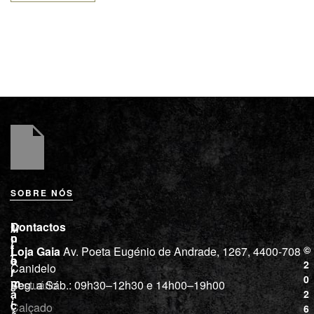
SOBRE NÓS
L
I
Contactos
M
o
n
i
j
f
©
Loja Gaia
Av. Poeta Eugénio de Andrade, 1267, 4400-708
l
a
o
2
Canidelo
r
í
0
m
Vestuário
Seg. a Sáb.: 09h30–12h30 e 14h00–19h00
c
a
2
i
ç
Calçado
6