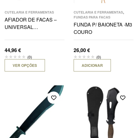
,
CUTELARIA E FERRAMENTAS
CUTELARIA E FERRAMENTAS
FUNDAS PARA FACAS
AFIADOR DE FACAS –
FUNDA P/ BAIONETA -M3
UNIVERSAL
COURO
SHARPENING SYSTM
44,96
€
26,00
€
(0)
(0)
VER OPÇÕES
ADICIONAR