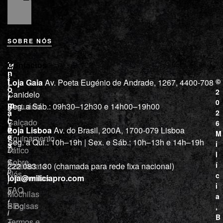
SOBRE NÓS
L
I
Contactos
M
o
n
i
j
f
©
Loja Gaia
Av. Poeta Eugénio de Andrade, 1267, 4400-708
l
a
o
2
Canidelo
r
í
0
m
Vestuário
Seg. a Sáb.: 09h30–12h30 e 14h00–19h00
c
a
2
i
ç
Calçado
6
õ
a
Loja Lisboa
Av. do Brasil, 200A, 1700-079 Lisboa
M
e
Equipamento
“
Seg. a Qui.: 10h–19h | Sex. e Sáb.: 10h–13h e 14h–19h
s
i
Tático
D
l
e
Sobre
í
Cutelaria e
222 083 130 (chamada para rede fixa nacional)
p
Nós
c
ferramentas
loja@miliciapro.com
r
i
FAQ
o
Mochilas
a
f
e Bolsas
Blog
,
i
B
Termos e
s