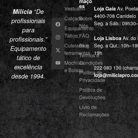
maçõ
es
Vestuário
Loja Gaia
Av. Poet
“De
Milícia
4400-708 Canidelo
Calçado
Sobre
profissionais
Seg. a Sáb.: 09h3
Nós
Equipamento
para
Tático
FAQ
profissionais.”
Loja Lisboa
Av. do
Cutelaria e
Blog
Seg. a Qui.: 10h–19
Equipamento
ferramentas
19h
Termos e
tático de
Mochilas
Condições
excelência
222 083 130 (chamad
e Bolsas
Política de
desde 1994.
loja@miliciapro.c
Privacidade
Política de
Devoluções
Livro de
Reclamações