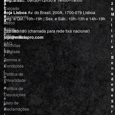
Vestuário
Seg. a Sáb.: 09h30–12h30 e 14h00–19h00
c
a
2
i
ç
Calçado
6
õ
a
Loja Lisboa
Av. do Brasil, 200A, 1700-079 Lisboa
M
e
Equipamento
“
Seg. a Qui.: 10h–19h | Sex. e Sáb.: 10h–13h e 14h–19h
s
i
Tático
D
l
e
Sobre
í
Cutelaria e
222 083 130 (chamada para rede fixa nacional)
p
Nós
c
ferramentas
loja@miliciapro.com
r
i
FAQ
o
Mochilas
a
f
e Bolsas
Blog
,
i
B
Termos e
s
e
Condições
s
n
i
s
Política de
o
d
Privacidade
n
e
a
Política de
S
i
Devoluções
e
s
g
Livro de
p
u
Reclamações
a
r
r