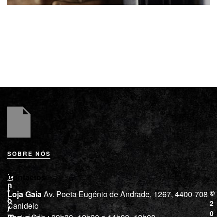
SOBRE NÓS
L
I
Contactos
M
o
n
i
j
f
©
Loja Gaia
Av. Poeta Eugénio de Andrade, 1267, 4400-708
l
a
o
2
Canidelo
r
í
0
m