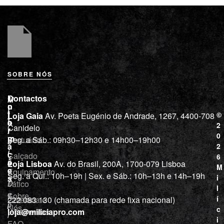
SOBRE NÓS
L
I
Contactos
M
o
n
i
j
f
©
Loja Gaia
Av. Poeta Eugénio de Andrade, 1267, 4400-708
l
a
o
2
Canidelo
r
í
0
m
Vestuário
Seg. a Sáb.: 09h30–12h30 e 14h00–19h00
c
a
2
i
ç
Calçado
6
õ
a
Loja Lisboa
Av. do Brasil, 200A, 1700-079 Lisboa
M
e
Equipamento
“
Seg. a Qui.: 10h–19h | Sex. e Sáb.: 10h–13h e 14h–19h
s
i
Tático
D
l
e
Sobre
í
Cutelaria e
222 083 130 (chamada para rede fixa nacional)
p
Nós
c
ferramentas
loja@miliciapro.com
r
i
FAQ