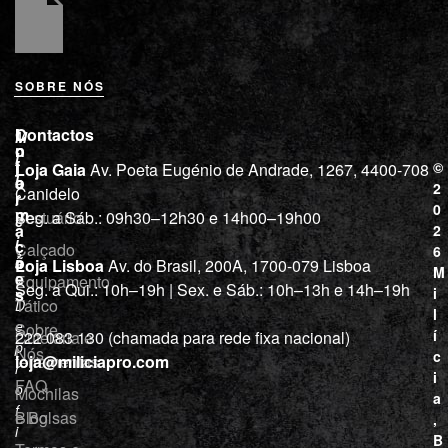
SOBRE NÓS
L
I
Contactos
M
o
n
i
j
f
©
Loja Gaia
Av. Poeta Eugénio de Andrade, 1267, 4400-708
l
a
o
2
Canidelo
r
í
0
m
Vestuário
Seg. a Sáb.: 09h30–12h30 e 14h00–19h00
c
a
2
i
ç
Calçado
6
õ
a
Loja Lisboa
Av. do Brasil, 200A, 1700-079 Lisboa
M
e
Equipamento
“
Seg. a Qui.: 10h–19h | Sex. e Sáb.: 10h–13h e 14h–19h
s
i
Tático
D
l
e
Sobre
í
Cutelaria e
222 083 130 (chamada para rede fixa nacional)
p
Nós
c
ferramentas
loja@miliciapro.com
r
i
FAQ
o
Mochilas
a
f
e Bolsas
Blog
,
i
B