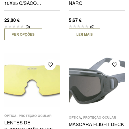
10X25 C/SACO
NARO
TRANSPORTE DE CINTO
22,00
€
5,67
€
(0)
(0)
VER OPÇÕES
LER MAIS
,
,
ÓPTICA
PROTEÇÃO OCULAR
ÓPTICA
PROTEÇÃO OCULAR
LENTES DE
MÁSCARA FLIGHT DECK