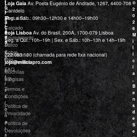
j
f
©
Loja Gaia
Av. Poeta Eugénio de Andrade, 1267, 4400-708
l
a
o
2
Canidelo
r
í
0
m
Vestuário
Seg. a Sáb.: 09h30–12h30 e 14h00–19h00
c
a
2
i
ç
Calçado
6
õ
a
Loja Lisboa
Av. do Brasil, 200A, 1700-079 Lisboa
M
e
Equipamento
“
Seg. a Qui.: 10h–19h | Sex. e Sáb.: 10h–13h e 14h–19h
s
i
Tático
D
l
e
Sobre
í
Cutelaria e
222 083 130 (chamada para rede fixa nacional)
p
Nós
c
ferramentas
loja@miliciapro.com
r
i
FAQ
o
Mochilas
a
f
e Bolsas
Blog
,
i
B
Termos e
s
e
Condições
s
n
i
s
Política de
o
d
Privacidade
n
e
a
Política de
S
i
Devoluções
e
s