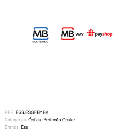
REF:
ESS.ESGFBY.BK
Categorias:
Óptica
,
Proteção Ocular
Brands:
Ess