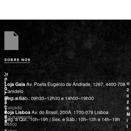
SOBRE NÓS
L
I
Contactos
M
o
n
i
j
f
©
Loja Gaia
Av. Poeta Eugénio de Andrade, 1267, 4400-708
l
a
o
2
Canidelo
r
í
0
m
Vestuário
Seg. a Sáb.: 09h30–12h30 e 14h00–19h00
c
a
2
i
ç
Calçado
6
õ
a
Loja Lisboa
Av. do Brasil, 200A, 1700-079 Lisboa
M
e
Equipamento
“
Seg. a Qui.: 10h–19h | Sex. e Sáb.: 10h–13h e 14h–19h
s
i
Tático
D
l
e
Sobre