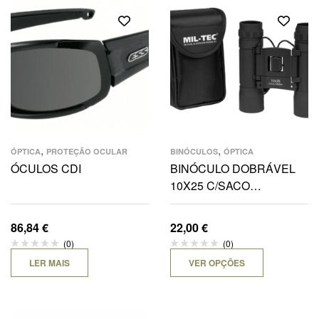
,
,
ÓPTICA
PROTEÇÃO OCULAR
BINÓCULOS
ÓPTICA
ÓCULOS CDI
BINÓCULO DOBRÁVEL
10X25 C/SACO
TRANSPORTE DE CINTO
86,84
€
22,00
€
(0)
(0)
LER MAIS
VER OPÇÕES