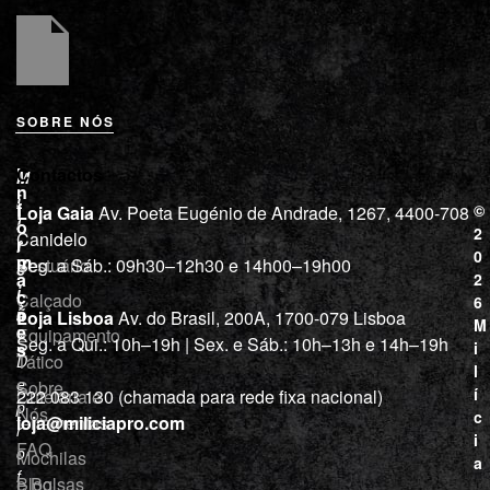
SOBRE NÓS
L
I
Contactos
M
o
n
i
j
f
©
Loja Gaia
Av. Poeta Eugénio de Andrade, 1267, 4400-708
l
a
o
2
Canidelo
r
í
0
m
Vestuário
Seg. a Sáb.: 09h30–12h30 e 14h00–19h00
c
a
2
i
ç
Calçado
6
õ
a
Loja Lisboa
Av. do Brasil, 200A, 1700-079 Lisboa
M
e
Equipamento
“
Seg. a Qui.: 10h–19h | Sex. e Sáb.: 10h–13h e 14h–19h
s
i
Tático
D
l
e
Sobre
í
Cutelaria e
222 083 130 (chamada para rede fixa nacional)
p
Nós
c
ferramentas
loja@miliciapro.com
r
i
FAQ
o
Mochilas
a
f
e Bolsas
Blog
,