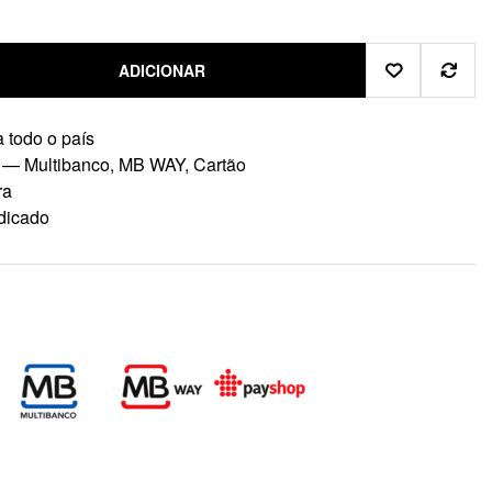
ADICIONAR
 todo o país
 — Multibanco, MB WAY, Cartão
ra
dicado