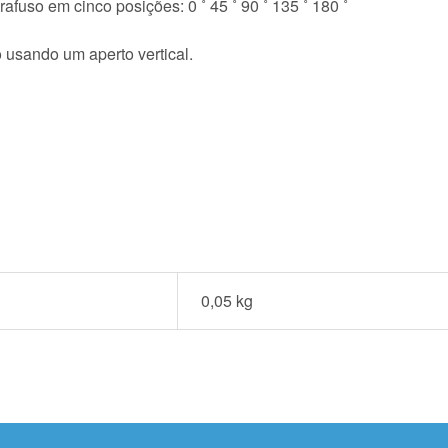
rafuso em cinco posições: 0 ˚ 45 ˚ 90 ˚ 135 ˚ 180 ˚
o usando um aperto vertical.
0,05 kg