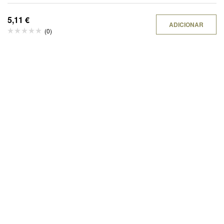
5,11
€
ADICIONAR
(0)