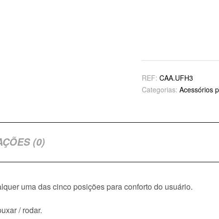
REF:
CAA.UFH3
Categorias:
Acessórios 
AÇÕES (0)
quer uma das cinco posições para conforto do usuário.
xar / rodar.