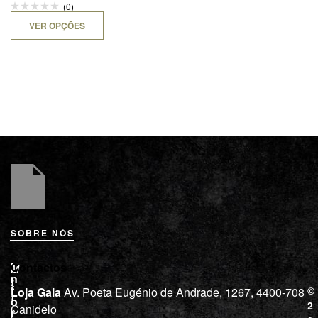
(0)
VER OPÇÕES
SOBRE NÓS
L
I
Contactos
M
o
n
i
j
f
©
Loja Gaia
Av. Poeta Eugénio de Andrade, 1267, 4400-708
l
a
o
2
Canidelo
r
í