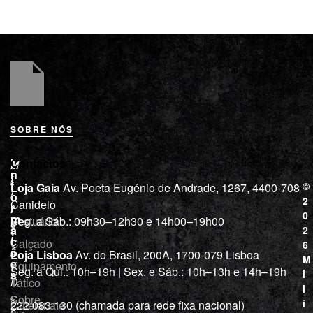
SOBRE NÓS
L
I
Contactos
M
o
n
i
j
f
©
Loja Gaia
Av. Poeta Eugénio de Andrade, 1267, 4400-708
l
a
o
2
Canidelo
r
í
0
m
Vestuário
Seg. a Sáb.: 09h30–12h30 e 14h00–19h00
c
a
2
i
ç
Calçado
6
õ
a
Loja Lisboa
Av. do Brasil, 200A, 1700-079 Lisboa
M
e
Equipamento
“
Seg. a Qui.: 10h–19h | Sex. e Sáb.: 10h–13h e 14h–19h
s
i
Tático
D
l
e
Sobre
í
Cutelaria e
222 083 130 (chamada para rede fixa nacional)
p