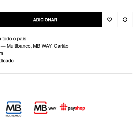
ADICIONAR
 todo o país
 — Multibanco, MB WAY, Cartão
ra
dicado