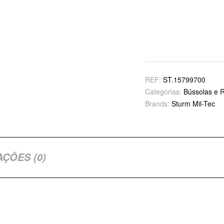
REF:
ST.15799700
Categorias:
Bússolas e 
Brands:
Sturm Mil-Tec
AÇÕES (0)