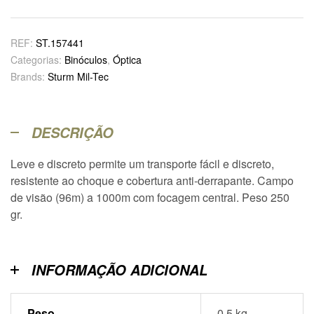
REF:
ST.157441
Categorias:
Binóculos
,
Óptica
Brands:
Sturm Mil-Tec
DESCRIÇÃO
Leve e discreto permite um transporte fácil e discreto,
resistente ao choque e cobertura anti-derrapante. Campo
de visão (96m) a 1000m com focagem central. Peso 250
gr.
INFORMAÇÃO ADICIONAL
Peso
0,5 kg