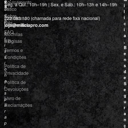
e
Equipamento
“
Seg. a Qui.: 10h–19h | Sex. e Sáb.: 10h–13h e 14h–19h
s
i
Tático
D
l
e
Sobre
í
Cutelaria e
222 083 130 (chamada para rede fixa nacional)
p
Nós
c
ferramentas
loja@miliciapro.com
r
i
FAQ
o
Mochilas
a
f
e Bolsas
Blog
,
i
B
Termos e
s
e
Condições
s
n
i
s
Política de
o
d
Privacidade
n
e
a
Política de
S
i
Devoluções
e
s
g
Livro de
p
u
Reclamações
a
r
r
a
a
n
p
ç