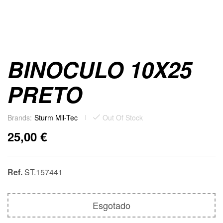
BINOCULO 10X25
PRETO
Brands:
Sturm Mil-Tec
Out Of Stock
25,00
€
Ref.
ST.157441
Esgotado