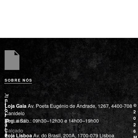
SOBRE NÓS
L
I
Contactos
M
o
n
i
j
f
©
Loja Gaia
Av. Poeta Eugénio de Andrade, 1267, 4400-708
l
a
o
2
Canidelo
r
í
0
m
Vestuário
Seg. a Sáb.: 09h30–12h30 e 14h00–19h00
c
a
2
i
ç
Calçado
6
õ
a
Loja Lisboa
Av. do Brasil, 200A, 1700-079 Lisboa
M