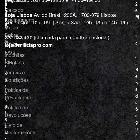
c
a
2
i
ç
Calçado
6
õ
a
Loja Lisboa
Av. do Brasil, 200A, 1700-079 Lisboa
M
e
Equipamento
“
Seg. a Qui.: 10h–19h | Sex. e Sáb.: 10h–13h e 14h–19h
s
i
Tático
D
l
e
Sobre
í
Cutelaria e
222 083 130 (chamada para rede fixa nacional)
p
Nós
c
ferramentas
loja@miliciapro.com
r
i
FAQ
o
Mochilas
a
f
e Bolsas
Blog
,
i
B
Termos e
s
e
Condições
s
n
i
s
Política de
o
d
Privacidade
n
e
a
Política de
S
i
Devoluções
e
s
g
Livro de
p
u
Reclamações
a
r
r