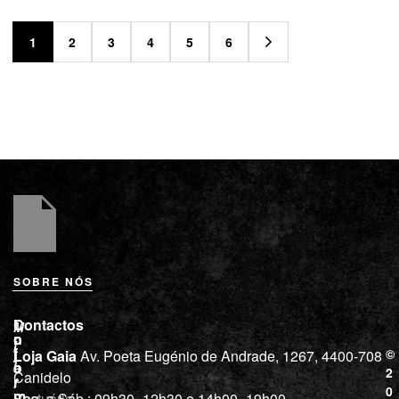
1
2
3
4
5
6
SOBRE NÓS
L
I
Contactos
M
o
n
i
j
f
©
Loja Gaia
Av. Poeta Eugénio de Andrade, 1267, 4400-708
l
a
o
2
Canidelo
r
í
0
m
Vestuário
Seg. a Sáb.: 09h30–12h30 e 14h00–19h00