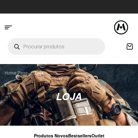
Home Page
/
Loja
LOJA
Produtos Novos
Bestsellers
Outlet