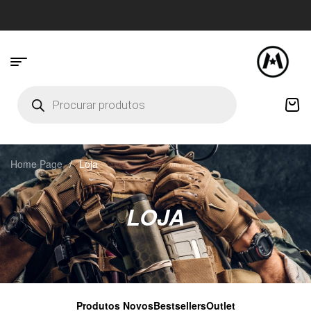
Home Page
/
Loja
LOJA
Produtos Novos
Bestsellers
Outlet