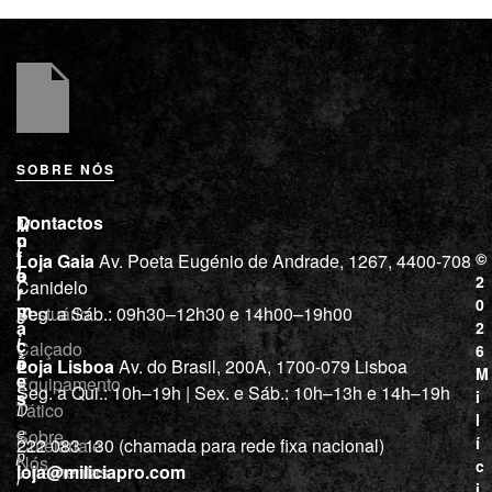
SOBRE NÓS
L
I
Contactos
M
o
n
i
j
f
©
Loja Gaia
Av. Poeta Eugénio de Andrade, 1267, 4400-708
l
a
o
2
Canidelo
r
í
0
m
Vestuário
Seg. a Sáb.: 09h30–12h30 e 14h00–19h00
c
a
2
i
ç
Calçado
6
õ
a
Loja Lisboa
Av. do Brasil, 200A, 1700-079 Lisboa
M
e
Equipamento
“
Seg. a Qui.: 10h–19h | Sex. e Sáb.: 10h–13h e 14h–19h
s
i
Tático
D
l
e
Sobre
í
Cutelaria e
222 083 130 (chamada para rede fixa nacional)
p
Nós
c
ferramentas
loja@miliciapro.com
r
i