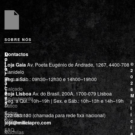
SOBRE NÓS
L
I
Contactos
M
o
n
i
j
f
©
Loja Gaia
Av. Poeta Eugénio de Andrade, 1267, 4400-708
l
a
o
2
Canidelo
r
í
0
m
Vestuário
Seg. a Sáb.: 09h30–12h30 e 14h00–19h00
c
a
2
i
ç
Calçado
6
õ
a
Loja Lisboa
Av. do Brasil, 200A, 1700-079 Lisboa
M
e
Equipamento
“
Seg. a Qui.: 10h–19h | Sex. e Sáb.: 10h–13h e 14h–19h
s
i
Tático
D
l
e
Sobre
í
Cutelaria e
222 083 130 (chamada para rede fixa nacional)
p
Nós
c
ferramentas
loja@miliciapro.com
r
i
FAQ
o
Mochilas
a