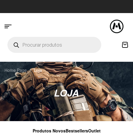
Home Page
/
Loja
LOJA
Produtos Novos
Bestsellers
Outlet