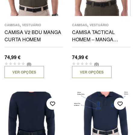
,
,
CAMISAS
VESTUÁRIO
CAMISAS
VESTUÁRIO
CAMISA V2 BDU MANGA
CAMISA TACTICAL
CURTA HOMEM
HOMEM – MANGA
CURTA
74,99
€
74,99
€
(0)
(0)
VER OPÇÕES
VER OPÇÕES