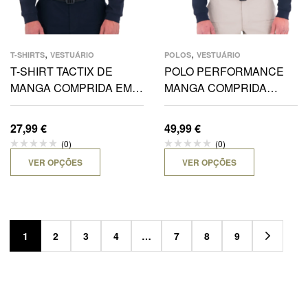
,
,
T-SHIRTS
VESTUÁRIO
POLOS
VESTUÁRIO
T-SHIRT TACTIX DE
POLO PERFORMANCE
MANGA COMPRIDA EM
MANGA COMPRIDA
ALGODÃO
GUARDA PRISIONAL
27,99
€
49,99
€
(0)
(0)
VER OPÇÕES
VER OPÇÕES
1
2
3
4
…
7
8
9