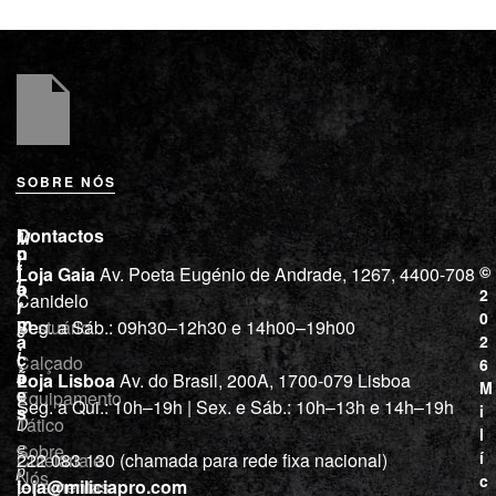
SOBRE NÓS
L
I
Contactos
M
o
n
i
j
f
©
Loja Gaia
Av. Poeta Eugénio de Andrade, 1267, 4400-708
l
a
o
2
Canidelo
r
í
0
m
Vestuário
Seg. a Sáb.: 09h30–12h30 e 14h00–19h00
c
a
2
i
ç
Calçado
6
õ
a
Loja Lisboa
Av. do Brasil, 200A, 1700-079 Lisboa
M
e
Equipamento
“
Seg. a Qui.: 10h–19h | Sex. e Sáb.: 10h–13h e 14h–19h
s
i
Tático
D
l
e
Sobre
í
Cutelaria e
222 083 130 (chamada para rede fixa nacional)
p
Nós
c
ferramentas
loja@miliciapro.com
r