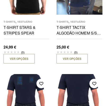
,
,
T-SHIRTS
VESTUÁRIO
T-SHIRTS
VESTUÁRIO
T-SHIRT STARS &
T-SHIRT TACTIX
STRIPES SPEAR
ALGODÃO HOMEM S/S
FIRE DEP- NEW YORK
24,99
€
25,00
€
(0)
(0)
VER OPÇÕES
VER OPÇÕES