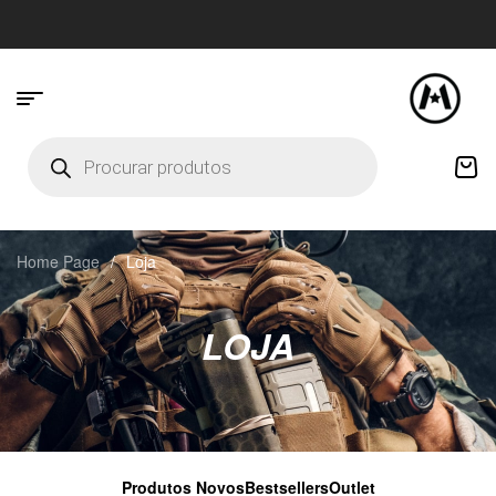
Home Page
/
Loja
LOJA
Produtos Novos
Bestsellers
Outlet