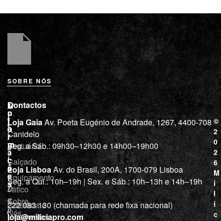
SOBRE NÓS
L
I
Contactos
M
o
n
i
j
f
©
Loja Gaia
Av. Poeta Eugénio de Andrade, 1267, 4400-708
l
a
o
2
Canidelo
r
í
0
m
Vestuário
Seg. a Sáb.: 09h30–12h30 e 14h00–19h00
c
a
2
i
ç
Calçado
6
õ
a
Loja Lisboa
Av. do Brasil, 200A, 1700-079 Lisboa
M
e
Equipamento
“
Seg. a Qui.: 10h–19h | Sex. e Sáb.: 10h–13h e 14h–19h
s
i
Tático
D
l
e
Sobre
í
Cutelaria e
222 083 130 (chamada para rede fixa nacional)
p
Nós
c
ferramentas
loja@miliciapro.com
r