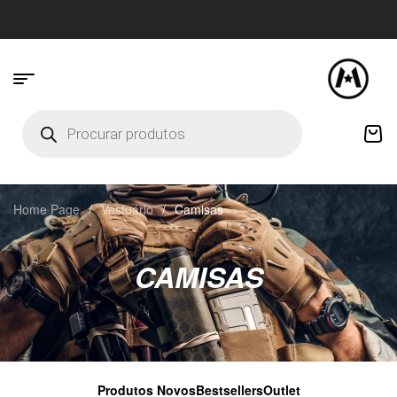
Home Page
/
Vestuário
/
Camisas
CAMISAS
Produtos Novos
Bestsellers
Outlet