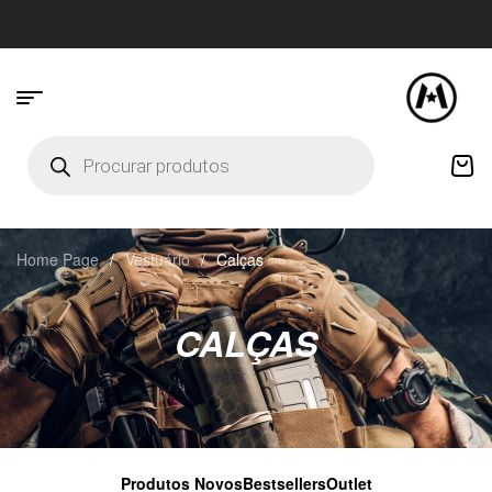
Home Page
/
Vestuário
/
Calças
CALÇAS
Produtos Novos
Bestsellers
Outlet