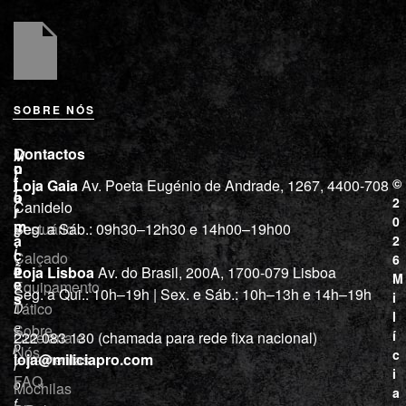
SOBRE NÓS
L
I
Contactos
M
o
n
i
j
f
©
Loja Gaia
Av. Poeta Eugénio de Andrade, 1267, 4400-708
l
a
o
2
Canidelo
r
í
0
m
Vestuário
Seg. a Sáb.: 09h30–12h30 e 14h00–19h00
c
a
2
i
ç
Calçado
6
õ
a
Loja Lisboa
Av. do Brasil, 200A, 1700-079 Lisboa
M
e
Equipamento
“
Seg. a Qui.: 10h–19h | Sex. e Sáb.: 10h–13h e 14h–19h
s
i
Tático
D
l
e
Sobre
í
Cutelaria e
222 083 130 (chamada para rede fixa nacional)
p
Nós
c
ferramentas
loja@miliciapro.com
r
i
FAQ
o
Mochilas
a
f