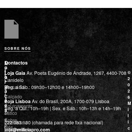
SOBRE NÓS
L
I
Contactos
M
o
n
i
j
f
©
Loja Gaia
Av. Poeta Eugénio de Andrade, 1267, 4400-708
l
a
o
2
Canidelo
r
í
0
m
Vestuário
Seg. a Sáb.: 09h30–12h30 e 14h00–19h00
c
a
2
i
ç
Calçado
6
õ
a
Loja Lisboa
Av. do Brasil, 200A, 1700-079 Lisboa
M
e
Equipamento
“
Seg. a Qui.: 10h–19h | Sex. e Sáb.: 10h–13h e 14h–19h
s
i
Tático
D
l
e
Sobre
í
Cutelaria e
222 083 130 (chamada para rede fixa nacional)
p
Nós
c
ferramentas
loja@miliciapro.com
r