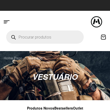
Home Page
/
Vestuário
VESTUÁRIO
Produtos Novos
Bestsellers
Outlet