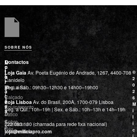
SOBRE NÓS
L
I
Contactos
M
o
n
i
j
f
©
Loja Gaia
Av. Poeta Eugénio de Andrade, 1267, 4400-708
l
a
o
2
Canidelo
r
í
0
m
Vestuário
Seg. a Sáb.: 09h30–12h30 e 14h00–19h00
c
a
2
i
ç
Calçado
6
õ
a
Loja Lisboa
Av. do Brasil, 200A, 1700-079 Lisboa
M
e
Equipamento
“
Seg. a Qui.: 10h–19h | Sex. e Sáb.: 10h–13h e 14h–19h
s
i
Tático
D
l
e
Sobre
í
Cutelaria e
222 083 130 (chamada para rede fixa nacional)
p
Nós
c
ferramentas
loja@miliciapro.com
r
i