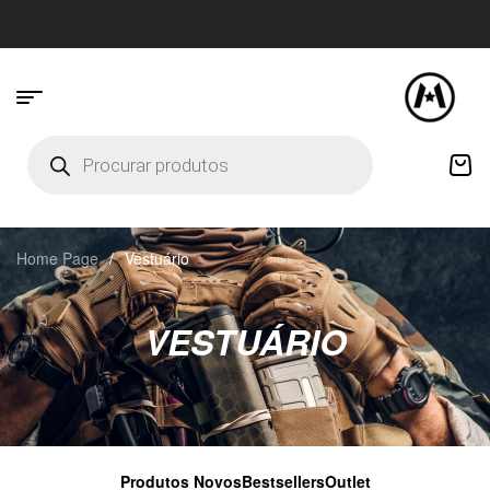
Home Page
/
Vestuário
VESTUÁRIO
Produtos Novos
Bestsellers
Outlet