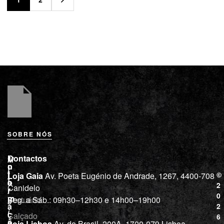
SOBRE NÓS
L
I
Contactos
M
o
n
i
j
f
©
Loja Gaia
Av. Poeta Eugénio de Andrade, 1267, 4400-708
l
a
o
2
Canidelo
r
í
0
m
Vestuário
Seg. a Sáb.: 09h30–12h30 e 14h00–19h00
c
a
2
i
ç
Calçado
6
õ
a
Loja Lisboa
Av. do Brasil, 200A, 1700-079 Lisboa