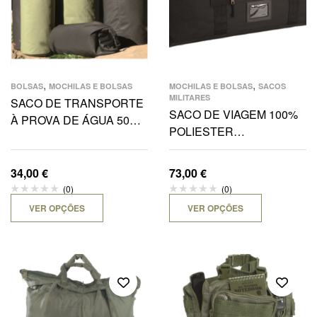
,
,
BOLSAS
MOCHILAS E BOLSAS
MOCHILAS E BOLSAS
SACOS
MILITARES
SACO DE TRANSPORTE
SACO DE VIAGEM 100%
À PROVA DE ÁGUA 50
POLIESTER
LITROS
77X36X26CM
34,00
€
73,00
€
(0)
(0)
VER OPÇÕES
VER OPÇÕES