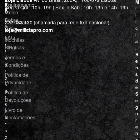
M
e
Equipamento
“
Seg. a Qui.: 10h–19h | Sex. e Sáb.: 10h–13h e 14h–19h
s
i
Tático
D
l
e
Sobre
í
Cutelaria e
222 083 130 (chamada para rede fixa nacional)
p
Nós
c
ferramentas
loja@miliciapro.com
r
i
FAQ
o
Mochilas
a
f
e Bolsas
Blog
,
i
B
Termos e
s
e
Condições
s
n
i
s
Política de
o
d
Privacidade
n
e
a
Política de
S
i
Devoluções
e
s
g
Livro de
p
u
Reclamações
a
r
r
a
a
n
p
ç