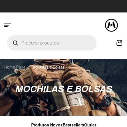
Home Page
/
Mochilas e Bolsas
MOCHILAS E BOLSAS
Produtos Novos
Bestsellers
Outlet