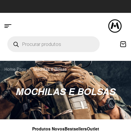
Home Page
/
Mochilas e Bolsas
MOCHILAS E BOLSAS
Produtos Novos
Bestsellers
Outlet