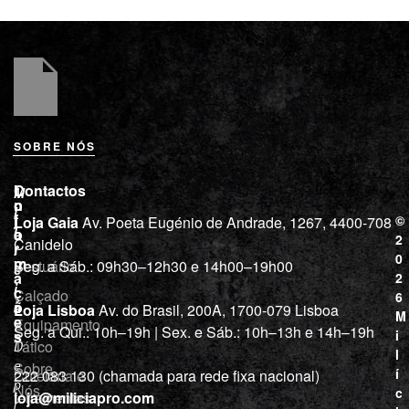
SOBRE NÓS
L
I
Contactos
M
o
n
i
j
f
©
Loja Gaia
Av. Poeta Eugénio de Andrade, 1267, 4400-708
l
a
o
2
Canidelo
r
í
0
m
Vestuário
Seg. a Sáb.: 09h30–12h30 e 14h00–19h00
c
a
2
i
ç
Calçado
6
õ
a
Loja Lisboa
Av. do Brasil, 200A, 1700-079 Lisboa
M
e
Equipamento
“
Seg. a Qui.: 10h–19h | Sex. e Sáb.: 10h–13h e 14h–19h
s
i
Tático
D
l
e
Sobre
í
Cutelaria e
222 083 130 (chamada para rede fixa nacional)
p
Nós
c
ferramentas
loja@miliciapro.com
r