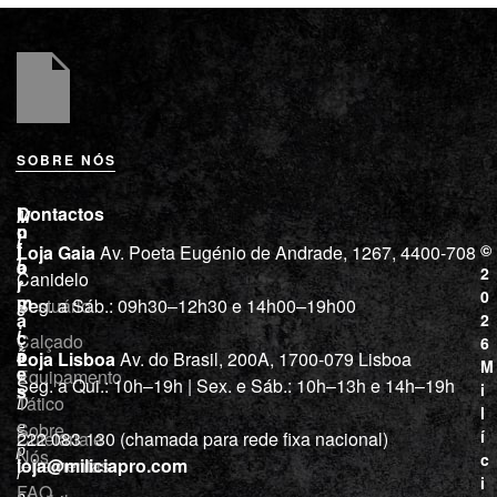
SOBRE NÓS
L
I
Contactos
M
o
n
i
j
f
©
Loja Gaia
Av. Poeta Eugénio de Andrade, 1267, 4400-708
l
a
o
2
Canidelo
r
í
0
m
Vestuário
Seg. a Sáb.: 09h30–12h30 e 14h00–19h00
c
a
2
i
ç
Calçado
6
õ
a
Loja Lisboa
Av. do Brasil, 200A, 1700-079 Lisboa
M
e
Equipamento
“
Seg. a Qui.: 10h–19h | Sex. e Sáb.: 10h–13h e 14h–19h
s
i
Tático
D
l
e
Sobre
í
Cutelaria e
222 083 130 (chamada para rede fixa nacional)
p
Nós
c
ferramentas
loja@miliciapro.com
r
i
FAQ
o