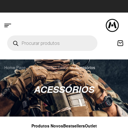
Home Page
/
Equipamento Tático
/
Acessórios
ACESSÓRIOS
Produtos Novos
Bestsellers
Outlet