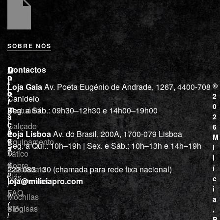
SOBRE NÓS
L
I
Contactos
M
o
n
i
j
f
©
Loja Gaia
Av. Poeta Eugénio de Andrade, 1267, 4400-708
l
a
o
2
Canidelo
r
í
0
m
Vestuário
Seg. a Sáb.: 09h30–12h30 e 14h00–19h00
c
a
2
i
ç
Calçado
6
õ
a
Loja Lisboa
Av. do Brasil, 200A, 1700-079 Lisboa
M
e
Equipamento
“
Seg. a Qui.: 10h–19h | Sex. e Sáb.: 10h–13h e 14h–19h
s
i
Tático
D
l
e
Sobre
í
Cutelaria e
222 083 130 (chamada para rede fixa nacional)
p
Nós
c
ferramentas
loja@miliciapro.com
r
i
FAQ
o
Mochilas
a
f
e Bolsas
Blog
,
i
B