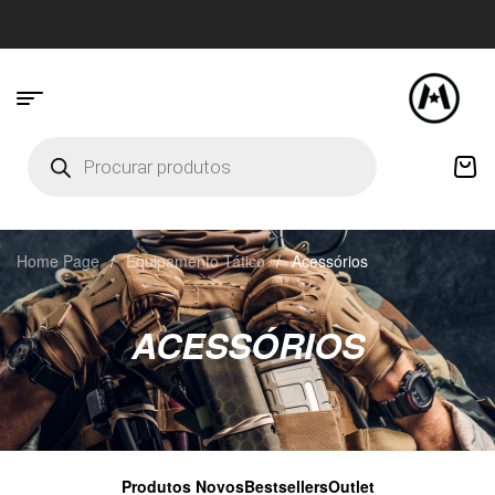
Home Page
/
Equipamento Tático
/
Acessórios
ACESSÓRIOS
Produtos Novos
Bestsellers
Outlet