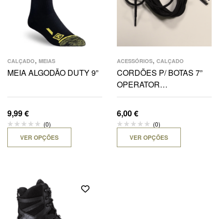
,
,
CALÇADO
MEIAS
ACESSÓRIOS
CALÇADO
MEIA ALGODÃO DUTY 9”
CORDÕES P/ BOTAS 7”
OPERATOR
REPLACEMENT
9,99
€
6,00
€
(0)
(0)
VER OPÇÕES
VER OPÇÕES