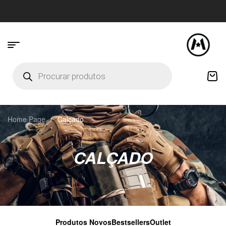
Home Page
/
Calçado
CALÇADO
Produtos Novos
Bestsellers
Outlet