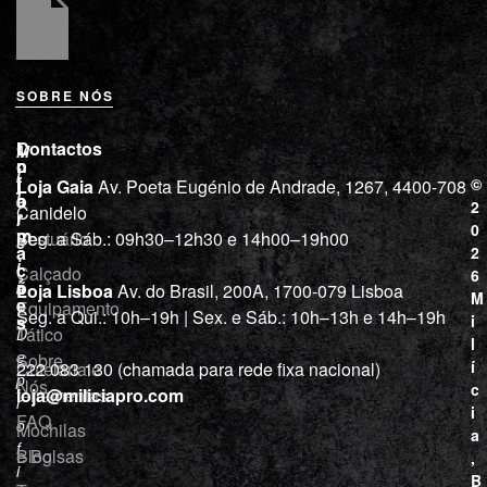
SOBRE NÓS
L
I
Contactos
M
o
n
i
j
f
©
Loja Gaia
Av. Poeta Eugénio de Andrade, 1267, 4400-708
l
a
o
2
Canidelo
r
í
0
m
Vestuário
Seg. a Sáb.: 09h30–12h30 e 14h00–19h00
c
a
2
i
ç
Calçado
6
õ
a
Loja Lisboa
Av. do Brasil, 200A, 1700-079 Lisboa
M
e
Equipamento
“
Seg. a Qui.: 10h–19h | Sex. e Sáb.: 10h–13h e 14h–19h
s
i
Tático
D
l
e
Sobre
í
Cutelaria e
222 083 130 (chamada para rede fixa nacional)
p
Nós
c
ferramentas
loja@miliciapro.com
r
i
FAQ
o
Mochilas
a
f
e Bolsas
Blog
,
i
B